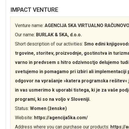
IMPACT VENTURE
Venture name:
AGENCIJA 5KA VIRTUALNO RAČUNOV
Our name:
BURLAK & 5KA, d.o.o.
Short description of our activities:
Smo edini knjigovodsk
trgovine, storitev, proizvodnje, gostinstva in turizm
varno in predvsem s hitro odzivnostjo delujemo tudi
svetujemo in pomagamo pri izbiri ali implementaciji
odgovor na vprašanje »katera programska rešitev« j
in vas usmerimo k uporabi tistega, ki je za vaše podj
programi, ki so na voljo v Sloveniji.
Status:
Women (ženske)
Website:
https://agencija5ka.com/
Address where you can purchase our products:
https://