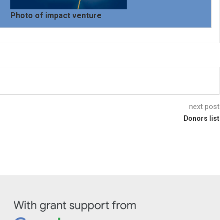
Photo of impact venture
next post
Donors list