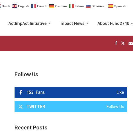
Dutch
English
French
German
Italian
Slovenian
Spanish
ActImpAct Initiative
Impact News
About Fund2740
Follow Us
153
Fans
Like
TWITTER
Follow Us
Recent Posts