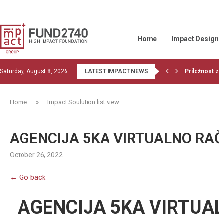
Home
Impact Design
Saturday, August 8, 2026
LATEST IMPACT NEWS
Priložnost z
Read the la
1st training
Financiranje
OBJECTIVE 
Wood Belt be
Givvable and
Let’s do co
GIIN collabor
Home
»
Impact Soulution list view
AGENCIJA 5KA VIRTUALNO R
October 26, 2022
← Go back
AGENCIJA 5KA VIRTU