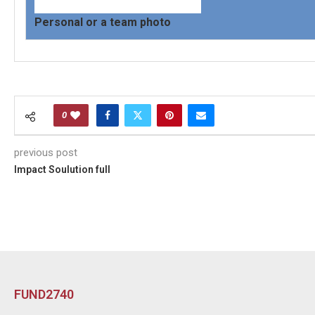
Personal or a team photo
0
previous post
Impact Soulution full
FUND2740