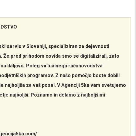
ODSTVO
i servis v Sloveniji, specializiran za dejavnosti
a. Že pred prihodom covida smo se digitalizirali, zato
 na daljavo. Poleg virtualnega računovodstva
 podjetniških programov. Z našo pomočjo boste dobili
e najboljša za vaš posel. V Agenciji 5ka vam svetujemo
etje najboljši. Poznamo in delamo z najboljšimi
agencija5ka.com/