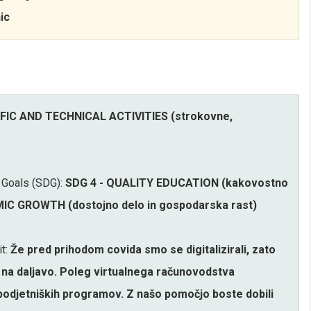
ic
FIC AND TECHNICAL ACTIVITIES (strokovne,
 Goals (SDG):
SDG 4 - QUALITY EDUCATION (kakovostno
C GROWTH (dostojno delo in gospodarska rast)
it:
Že pred prihodom covida smo se digitalizirali, zato
 na daljavo. Poleg virtualnega računovodstva
 podjetniških programov. Z našo pomočjo boste dobili