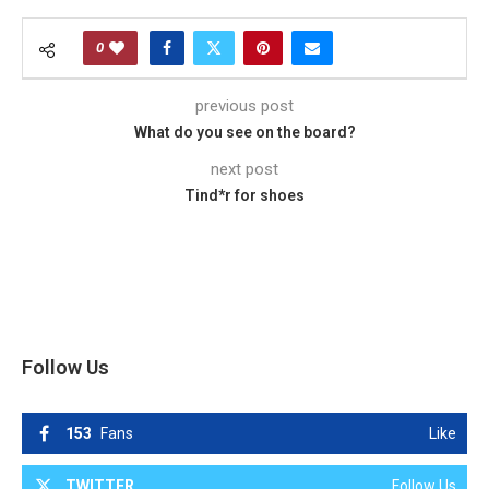
0
previous post
What do you see on the board?
next post
Tind*r for shoes
Follow Us
153
Fans
Like
TWITTER
Follow Us