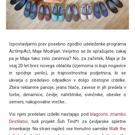
Izpostavljamo prav posebno zgodbo udeleženke programa
ActImpAct, Maje Modrijan. Verjetno se že sprašujete, zakaj
pa je Maja tako zelo zanimiva? No, za začetek, Maja je že
vsaj 20 let brez novega oblačila (izjemoma si kupi nogavice
in spodnje perilo), je trajnostnostna podjetnica, ki se
ukvarja s predelavo odpadkov v dolgo obstojne izdelke.
Zbira reklamne panoje, jeans hlače, zavese in jih predela v
torbe, denarnice, čevlje, nahrbtnike, svinčnike, obeske s
semeni, nakupovalne vrečke…
Vsi njeni predelani izdelki nastajajo pod
blagovno znamko
Destilator
, tudi projekt Šuh Tind*r za čevljarske spletne
zmenkarije. Na strani najdeš vse trenutno samske
Walk the