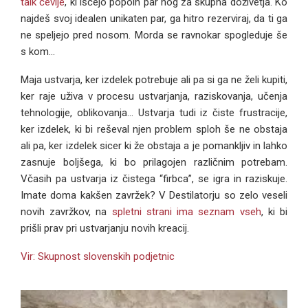
talk čevlje
, ki iščejo popoln par nog za skupna doživetja.
Ko
najdeš svoj idealen unikaten par, ga hitro rezerviraj, da ti ga
ne speljejo pred nosom. Morda se ravnokar spogleduje še
s kom…
Maja ustvarja, ker izdelek potrebuje ali pa si ga ne želi kupiti,
ker raje uživa v procesu ustvarjanja, raziskovanja, učenja
tehnologije, oblikovanja… Ustvarja tudi iz čiste frustracije,
ker izdelek, ki bi reševal njen problem sploh še ne obstaja
ali pa, ker izdelek sicer ki že obstaja a je pomankljiv in lahko
zasnuje boljšega, ki bo prilagojen različnim potrebam.
Včasih pa ustvarja iz čistega “firbca”, se igra in raziskuje.
Imate doma kakšen zavržek? V Destilatorju so zelo veseli
novih zavržkov, na
spletni strani ima seznam vseh
, ki bi
prišli prav pri ustvarjanju novih kreacij.
Vir: Skupnost slovenskih podjetnic