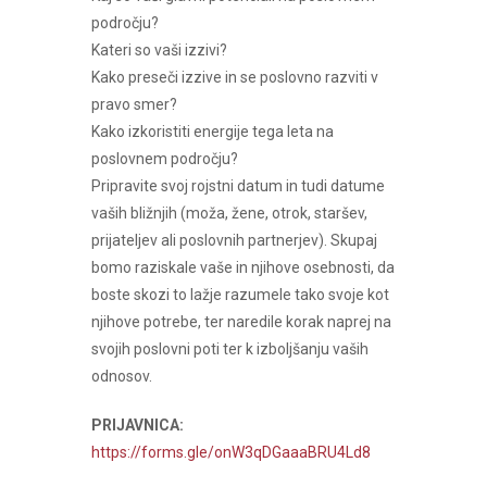
področju?
Kateri so vaši izzivi?
Kako preseči izzive in se poslovno razviti v
pravo smer?
Kako izkoristiti energije tega leta na
poslovnem področju?
Pripravite svoj rojstni datum in tudi datume
vaših bližnjih (moža, žene, otrok, staršev,
prijateljev ali poslovnih partnerjev). Skupaj
bomo raziskale vaše in njihove osebnosti, da
boste skozi to lažje razumele tako svoje kot
njihove potrebe, ter naredile korak naprej na
svojih poslovni poti ter k izboljšanju vaših
odnosov.
PRIJAVNICA:
https://forms.gle/onW3qDGaaaBRU4Ld8