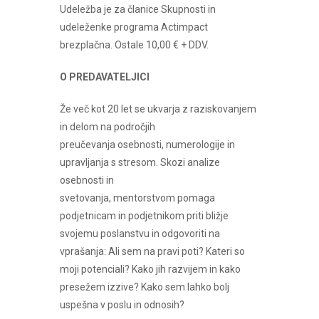
Udeležba je za članice Skupnosti in
udeleženke programa Actimpact
brezplačna. Ostale 10,00 € + DDV.
O PREDAVATELJICI
Že več kot 20 let se ukvarja z raziskovanjem
in delom na področjih
preučevanja osebnosti, numerologije in
upravljanja s stresom. Skozi analize
osebnosti in
svetovanja, mentorstvom pomaga
podjetnicam in podjetnikom priti bližje
svojemu poslanstvu in odgovoriti na
vprašanja: Ali sem na pravi poti? Kateri so
moji potenciali? Kako jih razvijem in kako
presežem izzive? Kako sem lahko bolj
uspešna v poslu in odnosih?